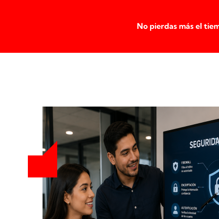
N
o pierdas más el ti