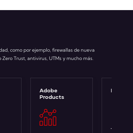
dad, como por ejemplo, firewallas de nueva
Zero Trust, antivirus, UTMs y mucho más.
e
Educación
Aná
cts
Se
y 